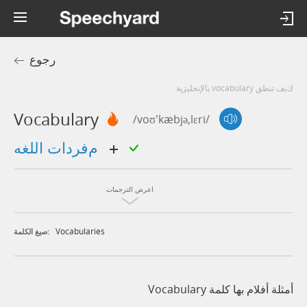
رجوع
كيف تنطق vocabulary بالإنجليزية
Vocabulary
/voʊ'kæbjə,lɛri/
مفردات اللغه
اعرض الترجمات
Vocabularies
صيغ الكلمة:
أمثلة أفلام بها كلمة Vocabulary