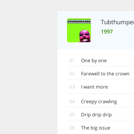
Tubthumpe
1997
01
One by one
02
Farewell to the crown
03
I want more
04
Creepy crawling
05
Drip drip drip
06
The big issue