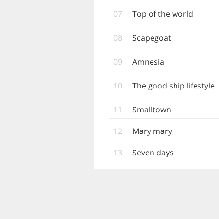
07
Top of the world
08
Scapegoat
09
Amnesia
10
The good ship lifestyle
11
Smalltown
12
Mary mary
13
Seven days