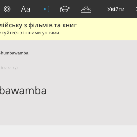
Увійти
йську з фільмів та книг
икуйтеся з іншими учнями.
Chumbawamba
(по кліку)
bawamba