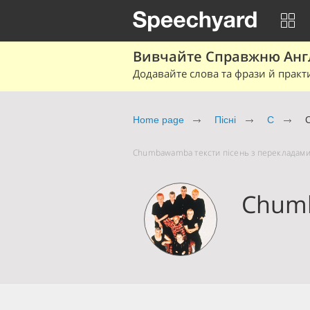
Вивчайте Справжню Англі
Додавайте слова та фрази й практ
Home page
Пісні
C
Chumbawamba тексти пісень з перекладами 
Chum