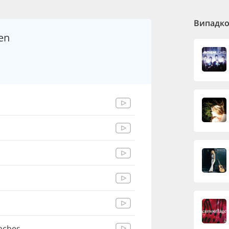
Випадков
en
aches