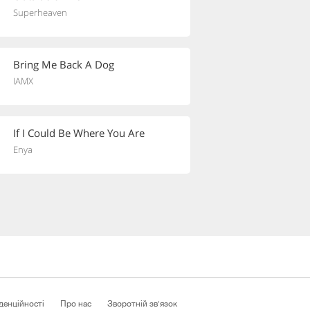
Superheaven
Bring Me Back A Dog
IAMX
If I Could Be Where You Are
Enya
денційності
Про нас
Зворотній зв'язок