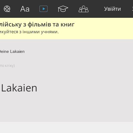
Увійти
йську з фільмів та книг
икуйтеся з іншими учнями.
eine Lakaien
по кліку)
 Lakaien