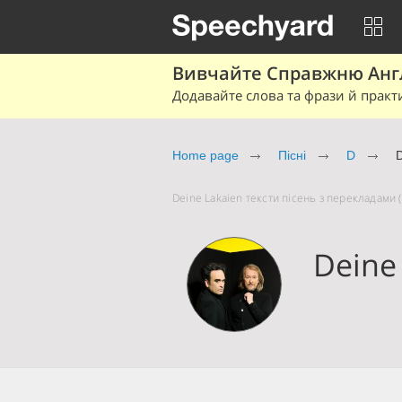
Вивчайте Справжню Англі
Додавайте слова та фрази й практ
Home page
Пісні
D
D
Deine Lakaien тексти пісень з перекладами (
Deine