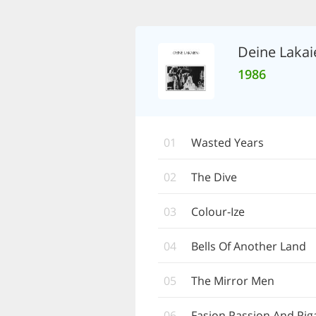
Deine Lakai
1986
01
Wasted Years
02
The Dive
03
Colour-Ize
04
Bells Of Another Land
05
The Mirror Men
06
Fasion Passion And Pig