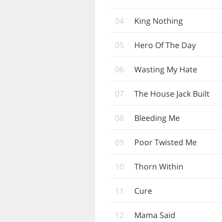
04
King Nothing
05
Hero Of The Day
06
Wasting My Hate
07
The House Jack Built
08
Bleeding Me
09
Poor Twisted Me
10
Thorn Within
11
Cure
12
Mama Said