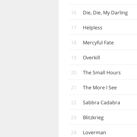
16
Die, Die, My Darling
17
Helpless
18
Mercyful Fate
19
Overkill
20
The Small Hours
21
The More I See
22
Sabbra Cadabra
23
Blitzkrieg
24
Loverman