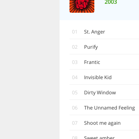
2003
01
St. Anger
02
Purify
03
Frantic
04
Invisible Kid
05
Dirty Window
06
The Unnamed Feeling
07
Shoot me again
08
Sweet amber