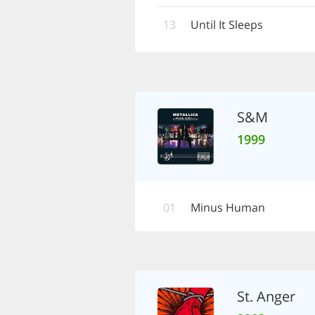
13
Until It Sleeps
S&M
1999
01
Minus Human
St. Anger