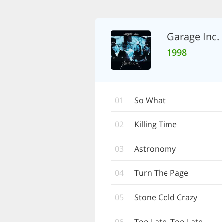
Garage Inc.
1998
01
So What
02
Killing Time
03
Astronomy
04
Turn The Page
05
Stone Cold Crazy
06
Too Late, Too Late