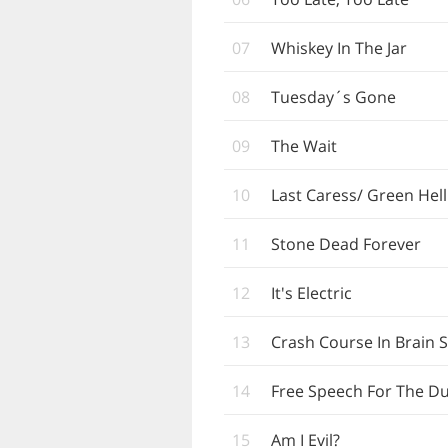
07
Whiskey In The Jar
08
Tuesday´s Gone
09
The Wait
10
Last Caress/ Green Hell
11
Stone Dead Forever
12
It's Electric
13
Crash Course In Brain 
14
Free Speech For The 
15
Am I Evil?