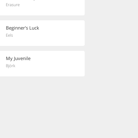
Erasure
Beginner's Luck
Eels
My Juvenile
Björk