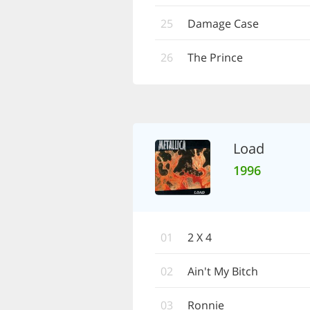
25
Damage Case
26
The Prince
Load
1996
01
2 X 4
02
Ain't My Bitch
03
Ronnie