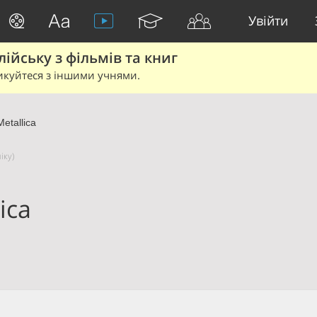
Увійти
йську з фільмів та книг
икуйтеся з іншими учнями.
Metallica
іку)
ica