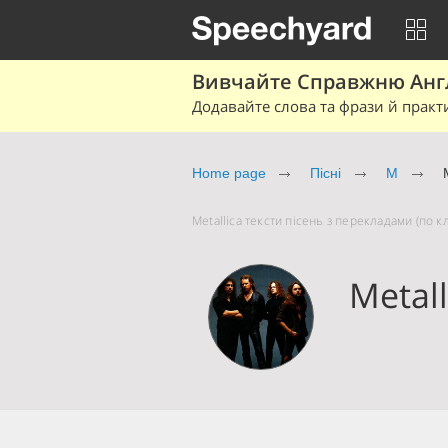
Вивчайте Справжню Англі
Додавайте слова та фрази й практ
Home page
Пісні
M
Metallica тексти пісень з перекладами (по кл
Metall