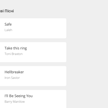
і Пісні
Safe
Laleh
Take this ring
Toni Braxton
Hellbreaker
Iron Savior
I'll Be Seeing You
Barry Manilow