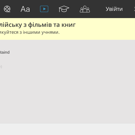
Увійти
йську з фільмів та книг
икуйтеся з іншими учнями.
taind
у)
d