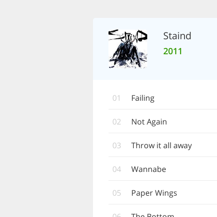
Staind
2011
01
Failing
02
Not Again
03
Throw it all away
04
Wannabe
05
Paper Wings
06
The Bottom