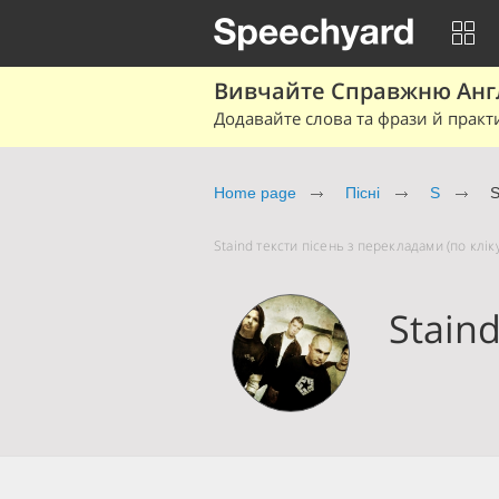
Вивчайте Справжню Англі
Додавайте слова та фрази й практ
Home page
Пісні
S
S
Staind тексти пісень з перекладами (по клік
Stain