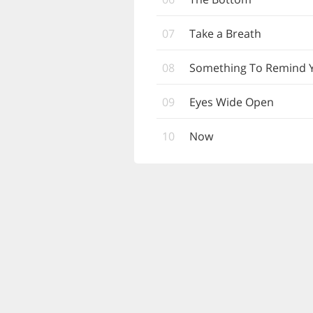
07
Take a Breath
08
Something To Remind 
09
Eyes Wide Open
10
Now