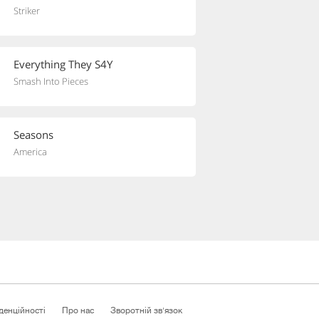
Striker
Everything They S4Y
Smash Into Pieces
Seasons
America
денційності
Про нас
Зворотній зв'язок