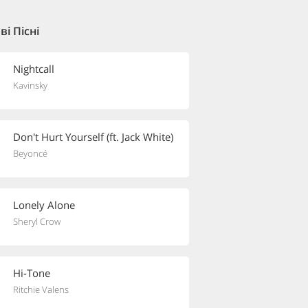
і Пісні
Nightcall
Kavinsky
Don't Hurt Yourself (ft. Jack White)
Beyoncé
Lonely Alone
Sheryl Crow
Hi-Tone
Ritchie Valens