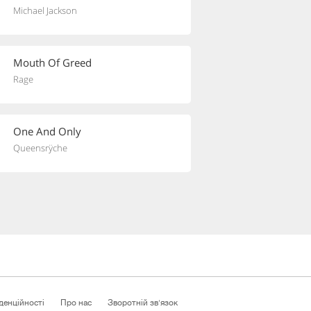
Michael Jackson
Mouth Of Greed
Rage
One And Only
Queensrÿche
денційності
Про нас
Зворотній зв'язок