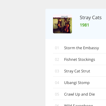
Stray Cats
1981
01
Storm the Embassy
02
Fishnet Stockings
03
Stray Cat Strut
04
Ubangi Stomp
05
Crawl Up and Die
06
Wild Saxophone