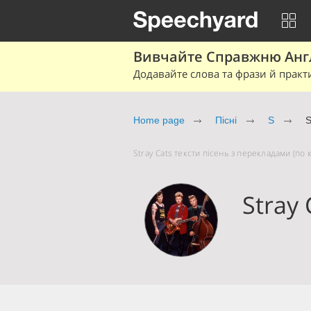
Вивчайте Справжню Англі
Додавайте слова та фрази й практ
Home page
Пісні
S
S
Stray Cats тексти пісень з перекладами (по к
Stray 