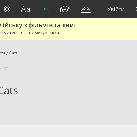
Увійти
йську з фільмів та книг
икуйтеся з іншими учнями.
tray Cats
ліку)
Cats