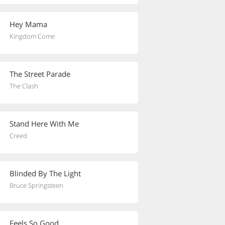
Hey Mama
Kingdom Come
The Street Parade
The Clash
Stand Here With Me
Creed
Blinded By The Light
Bruce Springsteen
Feels So Good