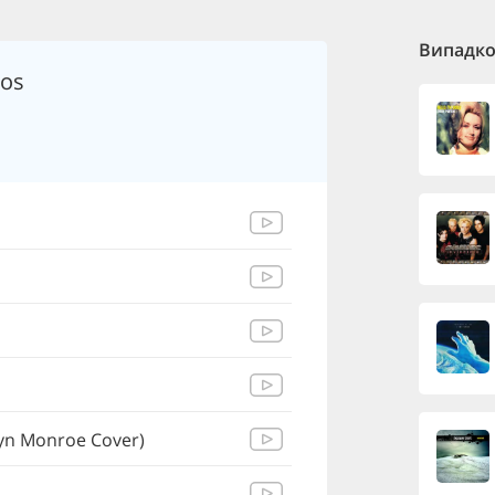
Випадков
ios
ilyn Monroe Cover)