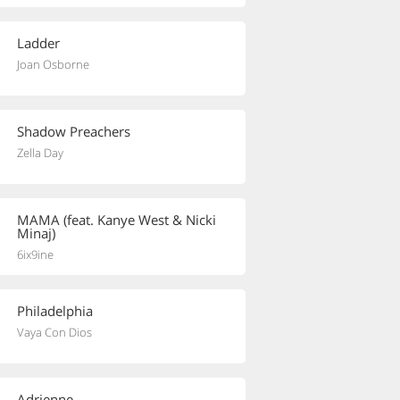
Ladder
Joan Osborne
Shadow Preachers
Zella Day
MAMA (feat. Kanye West & Nicki
Minaj)
6ix9ine
Philadelphia
Vaya Con Dios
Adrienne