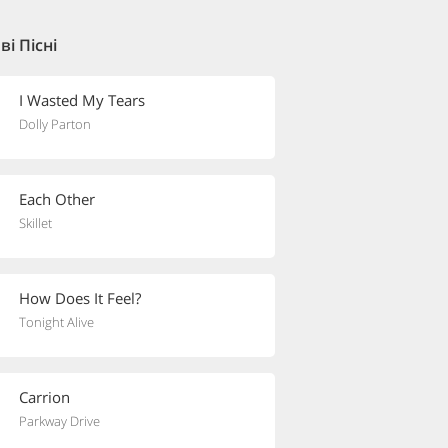
і Пісні
I Wasted My Tears
Dolly Parton
Each Other
Skillet
How Does It Feel?
Tonight Alive
Carrion
Parkway Drive