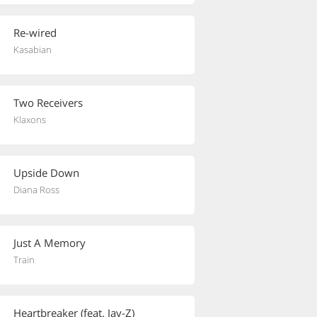
Re-wired
Kasabian
Two Receivers
Klaxons
Upside Down
Diana Ross
Just A Memory
Train
Heartbreaker (feat. Jay-Z)