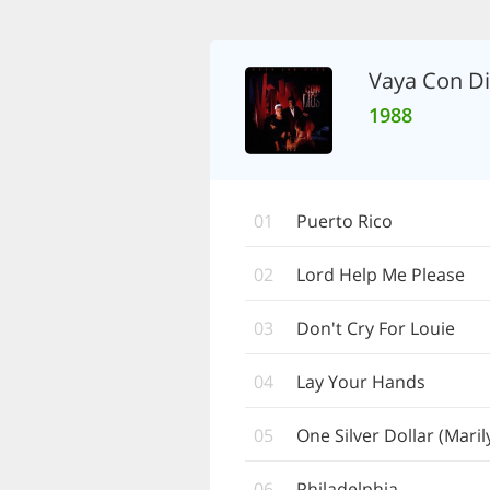
Vaya Con D
1988
01
Puerto Rico
02
Lord Help Me Please
03
Don't Cry For Louie
04
Lay Your Hands
05
One Silver Dollar (Mar
06
Philadelphia