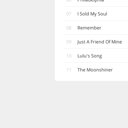
07
I Sold My Soul
08
Remember
09
Just A Friend Of Mine
10
Lulu's Song
11
The Moonshiner