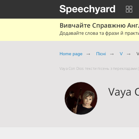
Вивчайте Справжню Англі
Додавайте слова та фрази й практ
Home page
Пісні
V
V
Vaya Con Dios тексти пісень з перекладами (
Vaya 