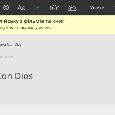
Увійти
йську з фільмів та книг
икуйтеся з іншими учнями.
aya Con Dios
по кліку)
Con Dios