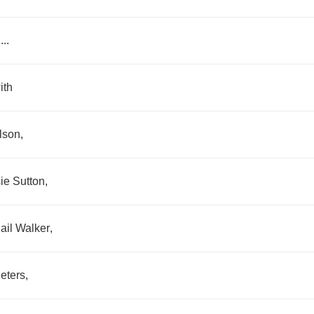
I
...
ith
lson
,
ie
Sutton
,
ail
Walker
,
eters
,