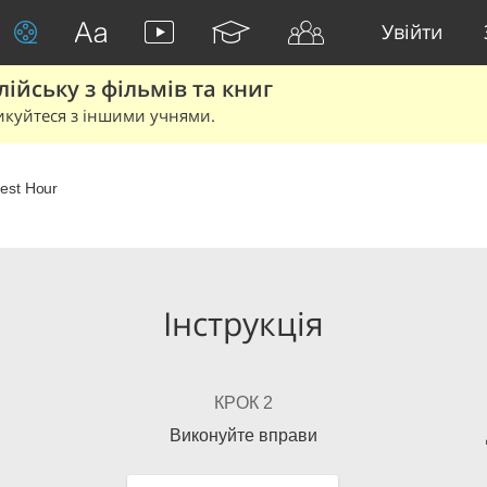
Увійти
йську з фільмів та книг
икуйтеся з іншими учнями.
est Hour
Інструкція
КРОК 2
Виконуйте вправи