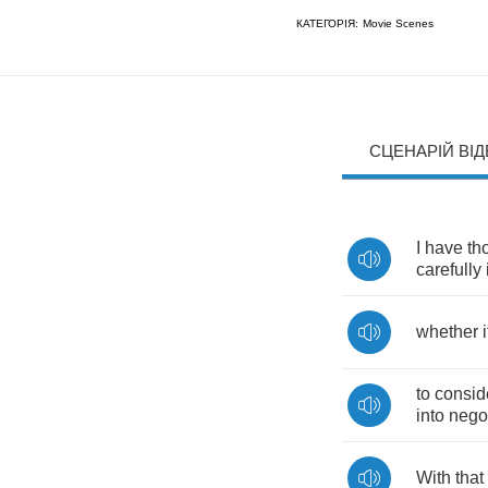
КАТЕГОРІЯ:
Movie Scenes
СЦЕНАРІЙ ВІ
I
have
th
carefully
whether
i
to
consid
into
nego
With
that