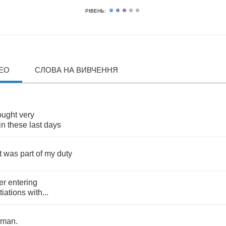
РІВЕНЬ:
ДЕО
СЛОВА НА ВИВЧЕННЯ
ought
very
in
these
last
days
t
was
part
of
my
duty
er
entering
tiations
with
...
man
.