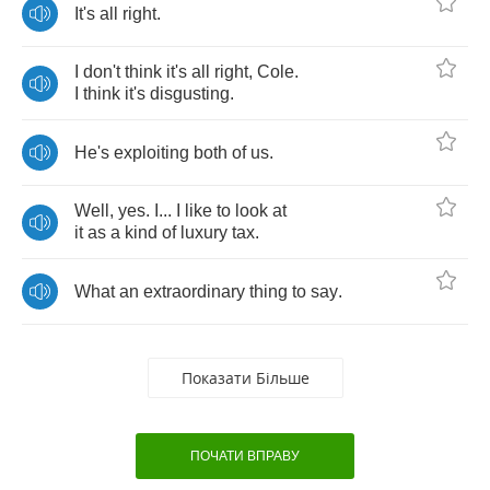
It's
all
right
.
I
don't
think
it's
all
right
,
Cole
.
I
think
it's
disgusting
.
He's
exploiting
both
of
us
.
Well
,
yes
.
I
...
I
like
to
look
at
it
as
a
kind
of
luxury
tax
.
What
an
extraordinary
thing
to
say
.
Показати Більше
ПОЧАТИ ВПРАВУ