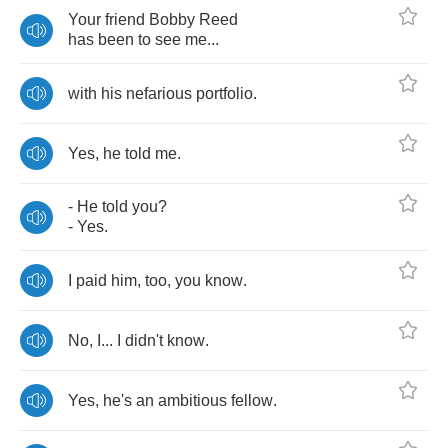
Your
friend
Bobby
Reed
has
been
to
see
me
...
with
his
nefarious
portfolio
.
Yes
,
he
told
me
.
-
He
told
you
?
-
Yes
.
I
paid
him
,
too
,
you
know
.
No
,
I
...
I
didn't
know
.
Yes
,
he's
an
ambitious
fellow
.