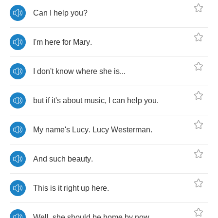
Can
I
help
you
?
I'm
here
for
Mary
.
I
don't
know
where
she
is
...
but
if
it's
about
music
,
I
can
help
you
.
My
name's
Lucy
.
Lucy
Westerman
.
And
such
beauty
.
This
is
it
right
up
here
.
Well
,
she
should
be
home
by
now
.