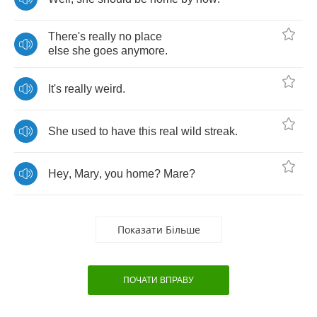
There's
really
no
place
else
she
goes
anymore
.
It's
really
weird
.
She
used
to
have
this
real
wild
streak
.
Hey
,
Mary
,
you
home
?
Mare
?
Показати Більше
ПОЧАТИ ВПРАВУ