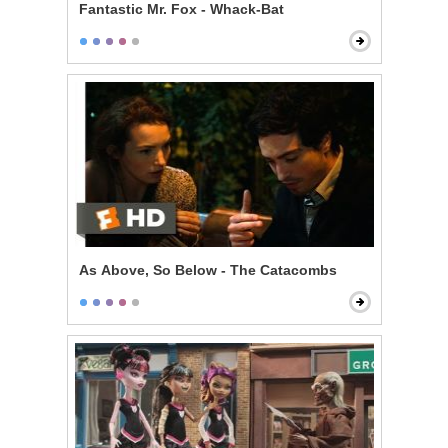
Fantastic Mr. Fox - Whack-Bat
As Above, So Below - The Catacombs