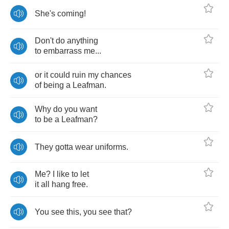
She's
coming
!
Don't
do
anything
to
embarrass
me
...
or
it
could
ruin
my
chances
of
being
a
Leafman
.
Why
do
you
want
to
be
a
Leafman
?
They
gotta
wear
uniforms
.
Me
?
I
like
to
let
it
all
hang
free
.
You
see
this
,
you
see
that
?