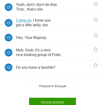
Yeah
,
don't
,
don't
do
that
.
That
...
that's
vile
.
Come
on
,
I
know
you
got
a
little
belly
,
too
.
Hey
.
Your
Majesty
.
Mub
,
Grub
,
it's
a
very
nice
-
looking
group
of
Pods
.
Do
you
have
a
favorite
?
Показати Більше
ПОЧАТИ ВПРАВУ