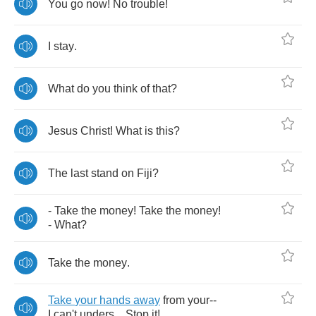
You
go
now
!
No
trouble
!
I
stay
.
What
do
you
think
of
that
?
Jesus
Christ
!
What
is
this
?
The
last
stand
on
Fiji
?
-
Take
the
money
!
Take
the
money
!
-
What
?
Take
the
money
.
Take
your
hands
away
from
your
--
I
can't
unders
...
Stop
it
!