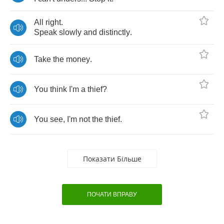
All
right
.
Speak
slowly
and
distinctly
.
Take
the
money
.
You
think
I'm
a
thief
?
You
see
,
I'm
not
the
thief
.
Показати Більше
ПОЧАТИ ВПРАВУ