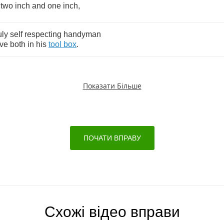
two
inch
and
one
inch
,
uly
self
respecting
handyman
ve
both
in
his
tool
box
.
Показати Більше
ПОЧАТИ ВПРАВУ
Схожі відео вправи