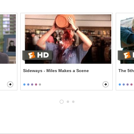
Sideways - Miles Makes a Scene
The 5th