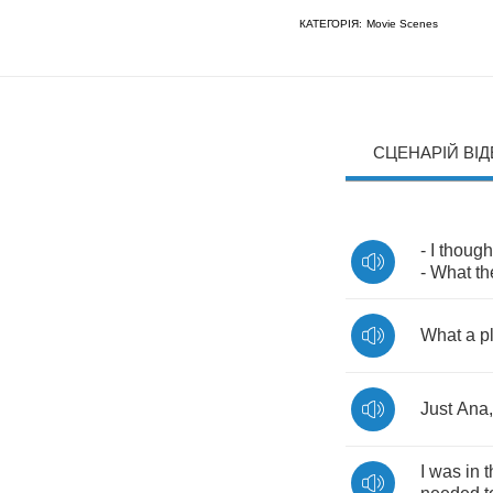
КАТЕГОРІЯ:
Movie Scenes
СЦЕНАРІЙ ВІ
-
I
though
-
What
th
What
a
p
Just
Ana
I
was
in
t