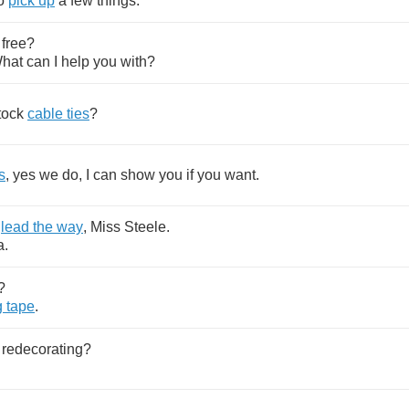
o
pick
up
a
few
things
.
free
?
hat
can
I
help
you
with
?
tock
cable
ties
?
s
,
yes
we
do
,
I
can
show
you
if
you
want
.
,
lead
the
way
,
Miss
Steele
.
a
.
?
g
tape
.
redecorating
?