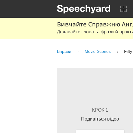
Вивчайте Справжню Англі
Додавайте слова та фрази й практ
Вправи
Movie Scenes
Fift
КРОК 1
Подивіться відео