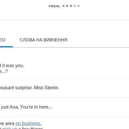
РІВЕНЬ:
ДЕО
СЛОВА НА ВИВЧЕННЯ
t
it
was
you
.
e
...?
leasant
surprise
.
Miss
Steele
.
,
just
Ana
.
You're
in
here
...
he
area
on
business
,