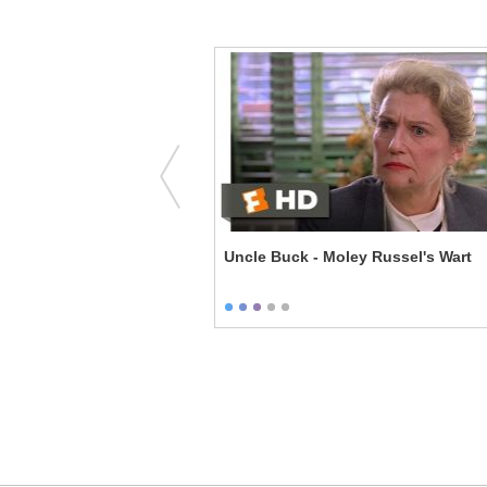
able Interview
Uncle Buck - Moley Russel's Wart