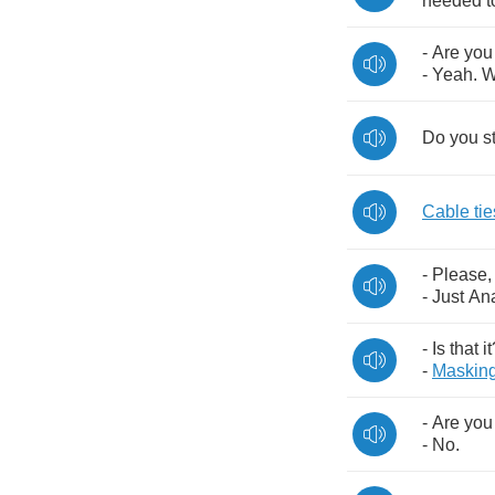
needed
t
-
Are
you
-
Yeah
.
W
Do
you
s
Cable
tie
-
Please
-
Just
An
-
Is
that
it
-
Maskin
-
Are
you
-
No
.