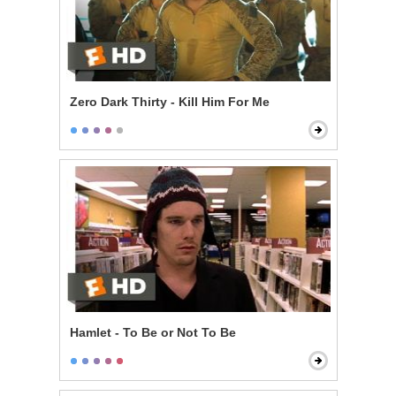
Zero Dark Thirty - Kill Him For Me
Hamlet - To Be or Not To Be