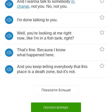
And
I
wanna
talk
to
somebody
in
charge
,
not
you
.
No
,
not
you
.
I'm
done
talking
to
you
.
Well
,
you're
looking
at
me
right
now
,
like
I'm
in
a
fish
tank
,
right
?
That's
fine
.
Because
I
know
what
happened
here
.
And
you
keep
telling
everybody
that
this
place
is
a
death
zone
,
but
it's
not
.
Показати Більше
ПОЧАТИ ВПРАВУ