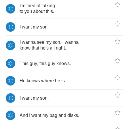
I'm
tired
of
talking
to
you
about
this
.
I
want
my
son
.
I
wanna
see
my
son
.
I
wanna
know
that
he's
all
right
.
This
guy
,
this
guy
knows
.
He
knows
where
he
is
.
I
want
my
son
.
And
I
want
my
bag
and
disks
.