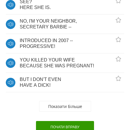
SEE
?
HERE
SHE
IS
.
NO
,
I'M
YOUR
NEIGHBOR
,
SECRETARY
BARBIE
--
INTRODUCED
IN
2007 --
PROGRESSIVE
!
YOU
KILLED
YOUR
WIFE
BECAUSE
SHE
WAS
PREGNANT
!
BUT
I
DON'T
EVEN
HAVE
A
DICK
!
Показати Більше
ПОЧАТИ ВПРАВУ