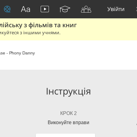
Увійти
йську з фільмів та книг
икуйтеся з іншими учнями.
se - Phony Danny
Інструкція
КРОК 2
Виконуйте вправи