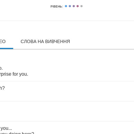
РІВЕНЬ:
ДЕО
СЛОВА НА ВИВЧЕННЯ
o
.
rprise
for
you
.
h
?
you
...