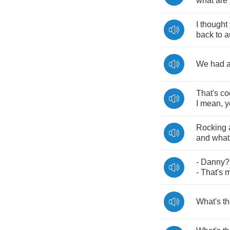
what
are
I
thought
back
to
a
We
had
That's
co
I
mean
,
y
Rocking
and
what
-
Danny
-
That's
What's
t