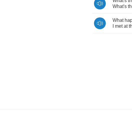
What's
t
What's
t
What
ha
I
met
at
t