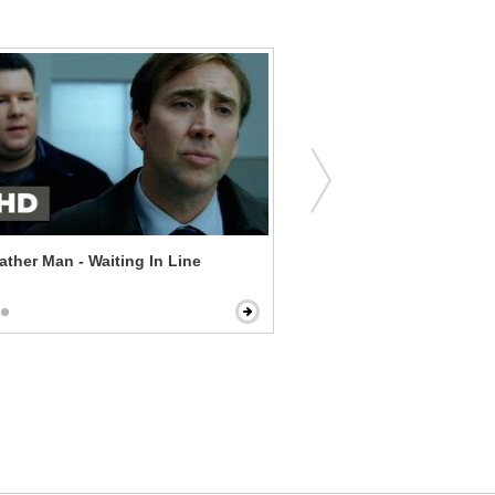
ther Man - Waiting In Line
Zombieland - Limber Up