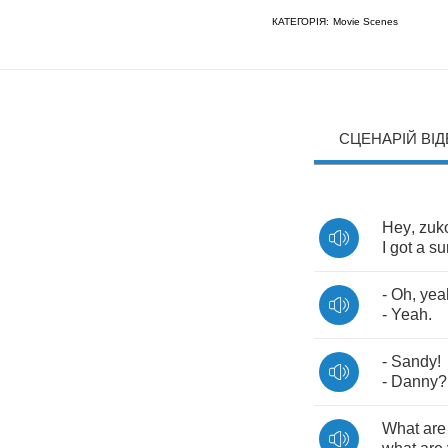
КАТЕГОРІЯ:
Movie Scenes
СЦЕНАРІЙ ВІ
Hey
,
zuk
I
got
a
su
-
Oh
,
yea
-
Yeah
.
-
Sandy
!
-
Danny
?
What
are