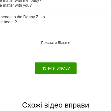
he
matter
with
me
,
baby
?
he
matter
with
you
?
ppened
to
the
Danny
Zuko
he
beach
?
Показати Більше
ПОЧАТИ ВПРАВУ
Схожі відео вправи