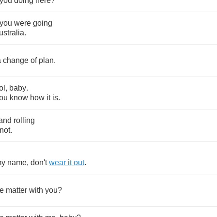
you
doing
here
?
you
were
going
ustralia
.
a
change
of
plan
.
ol
,
baby
.
ou
know
how
it
is
.
and
rolling
not
.
?
my
name
,
don't
wear
it
out
.
he
matter
with
you
?