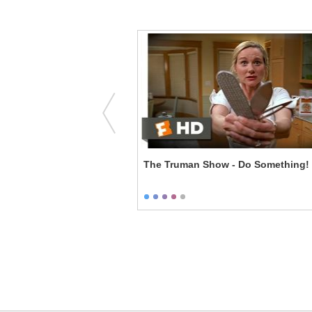
men - Always About the
The Truman Show - Do Something!