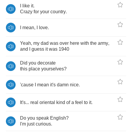
I
like
it
.
Crazy
for
your
country
.
I
mean
,
I
love
.
Yeah
,
my
dad
was
over
here
with
the
army
,
and
I
guess
it
was
1940
Did
you
decorate
this
place
yourselves
?
'cause
I
mean
it's
damn
nice
.
It's
...
real
oriental
kind
of
a
feel
to
it
.
Do
you
speak
English
?
I'm
just
curious
.