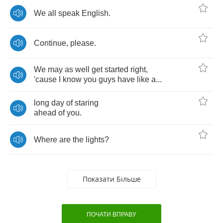
We
all
speak
English
.
Continue
,
please
.
We
may
as
well
get
started
right
,
'cause
I
know
you
guys
have
like
a
...
long
day
of
staring
ahead
of
you
.
Where
are
the
lights
?
Показати Більше
ПОЧАТИ ВПРАВУ