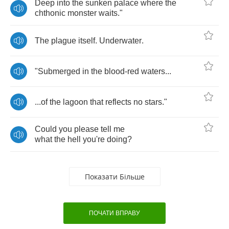
Deep
into
the
sunken
palace
where
the
chthonic
monster
waits
."
The
plague
itself
.
Underwater
.
"
Submerged
in
the
blood
-
red
waters
...
...
of
the
lagoon
that
reflects
no
stars
."
Could
you
please
tell
me
what
the
hell
you're
doing
?
Показати Більше
ПОЧАТИ ВПРАВУ