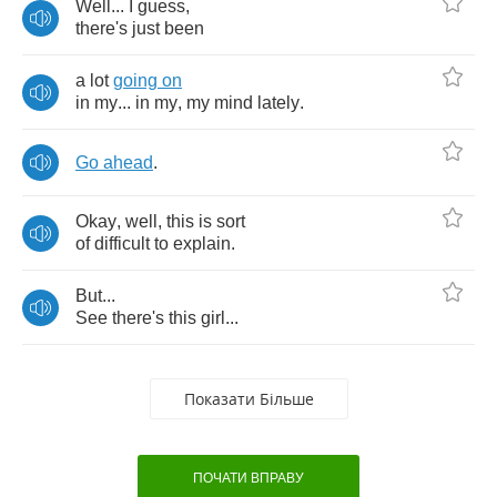
Well
...
I
guess
,
there's
just
been
a
lot
going
on
in
my
...
in
my
,
my
mind
lately
.
Go
ahead
.
Okay
,
well
,
this
is
sort
of
difficult
to
explain
.
But
...
See
there's
this
girl
...
Показати Більше
ПОЧАТИ ВПРАВУ