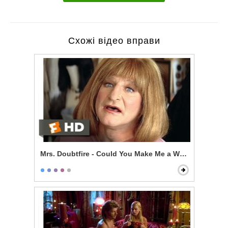
Схожі відео вправи
Mrs. Doubtfire - Could You Make Me a Woman?