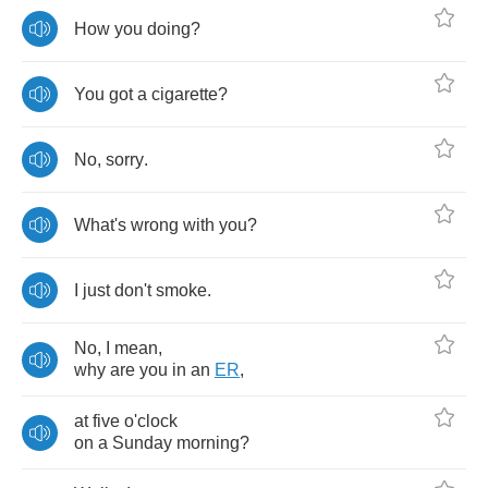
How
you
doing
?
You
got
a
cigarette
?
No
,
sorry
.
What's
wrong
with
you
?
I
just
don't
smoke
.
No
,
I
mean
,
why
are
you
in
an
ER
,
at
five
o'clock
on
a
Sunday
morning
?