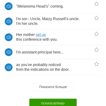
"
Melanoma
Head's
"
coming
.
I'm
sor
--
Uncle
,
Maizy
Russell's
uncle
.
I'm
her
uncle
.
Her
mother
set
up
this
conference
with
you
.
I'm
assistant
principal
here
...
as
you've
probably
noticed
from
the
indications
on
the
door
.
Показати Більше
ПОЧАТИ ВПРАВУ