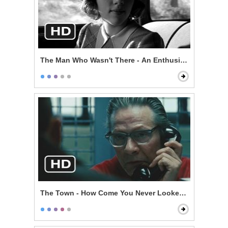
The Man Who Wasn't There - An Enthusiast
The Town - How Come You Never Looked For Her?