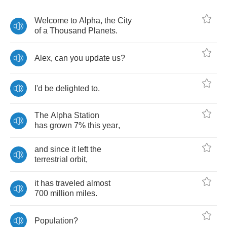
Welcome
to
Alpha
,
the
City
of
a
Thousand
Planets
.
Alex
,
can
you
update
us
?
I'd
be
delighted
to
.
The
Alpha
Station
has
grown
7%
this
year
,
and
since
it
left
the
terrestrial
orbit
,
it
has
traveled
almost
700
million
miles
.
Population
?