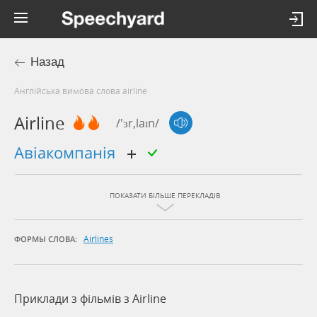
Назад
Англійська вимова слова airline
Airline
/'ɜr,laɪn/
авіакомпанія
ПОКАЗАТИ БІЛЬШЕ ПЕРЕКЛАДІВ
Airlines
ФОРМЫ СЛОВА:
Приклади з фільмів з Airline