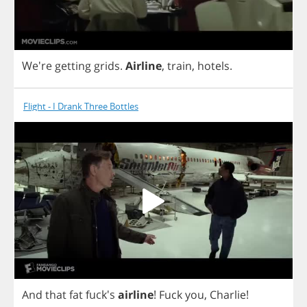
We're
getting
grids
.
Airline
,
train
,
hotels
.
Flight - I Drank Three Bottles
And
that
fat
fuck's
airline
!
Fuck
you
,
Charlie
!