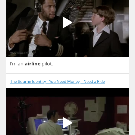
I'm
an
airline
pilot
.
The Bourne Identity - You Need Money, I Need a Ride