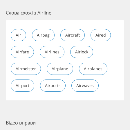
Слова схожі з Airline
Air
Airbag
Aircraft
Aired
Airfare
Airlines
Airlock
Airmeister
Airplane
Airplanes
Airport
Airports
Airwaves
Відео вправи