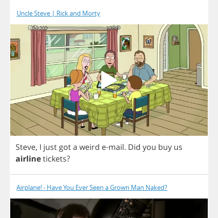
Uncle Steve | Rick and Morty
Steve
,
I
just
got
a
weird
e
-
mail
.
Did
you
buy
us
airline
tickets
?
Airplane! - Have You Ever Seen a Grown Man Naked?