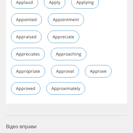
Applaud
Apply
Applying
Appointed
Appointment
Appraised
Appreciate
Appreciates
Approaching
Appropriate
Approval
Approve
Approved
Approximately
Відео вправи