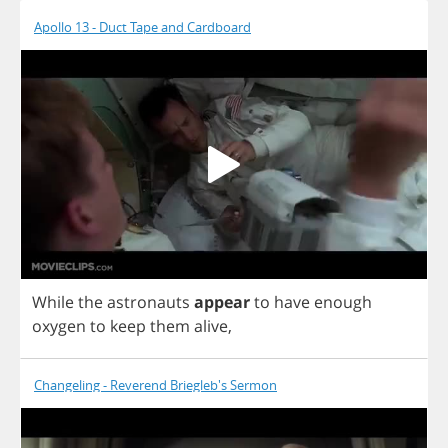
Apollo 13 - Duct Tape and Cardboard
While
the
astronauts
appear
to
have
enough
oxygen
to
keep
them
alive
,
Changeling - Reverend Briegleb's Sermon