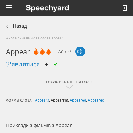
Назад
Англійська вимова слова appear
Appear
/ə'pir/
з'являтися
ПОКАЗАТИ БІЛЬШЕ ПЕРЕКЛАДІВ
Appears
,
Appearing
,
Appeared
,
Appeared
ФОРМЫ СЛОВА:
Приклади з фільмів з Appear