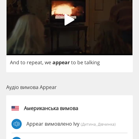
And
to
repeat
,
we
appear
to
be
talking
Аудіо вимова Appear
Американська вимова
Appear вимовлено Ivy
(дитина, Дівчинка)