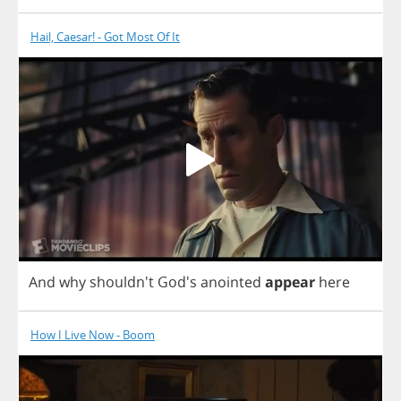
Hail, Caesar! - Got Most Of It
And
why
shouldn't
God's
anointed
appear
here
How I Live Now - Boom