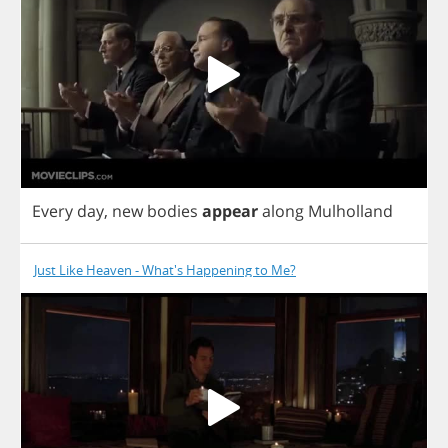
Every
day
,
new
bodies
appear
along
Mulholland
Just Like Heaven - What's Happening to Me?