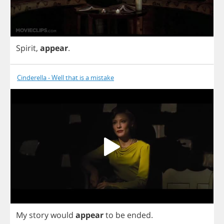
Spirit
,
appear
.
Cinderella - Well that is a mistake
My
story
would
appear
to
be
ended
.