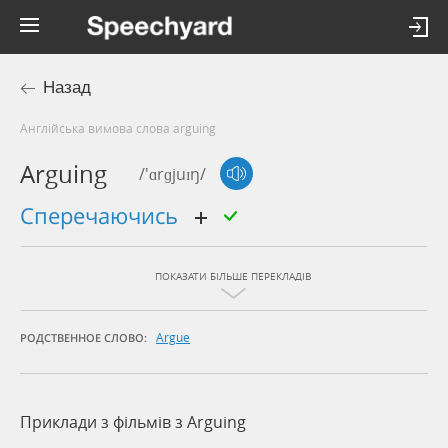
Назад
Англійська вимова слова arguing
Arguing
/'ɑrɡjuɪŋ/
сперечаючись
ПОКАЗАТИ БІЛЬШЕ ПЕРЕКЛАДІВ
Argue
РОДСТВЕННОЕ СЛОВО:
Приклади з фільмів з Arguing