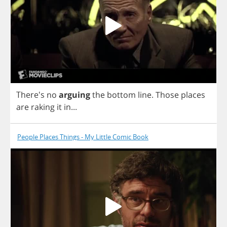
There's
no
arguing
the
bottom
line
.
Those
places
are
raking
it
in
...
People Places Things - My Little Comic Book