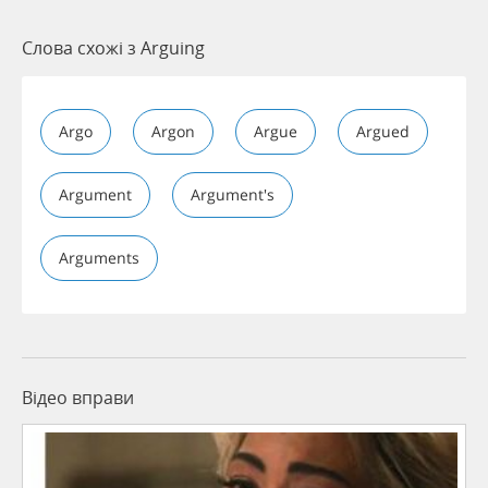
Слова схожі з Arguing
Argo
Argon
Argue
Argued
Argument
Argument's
Arguments
Відео вправи