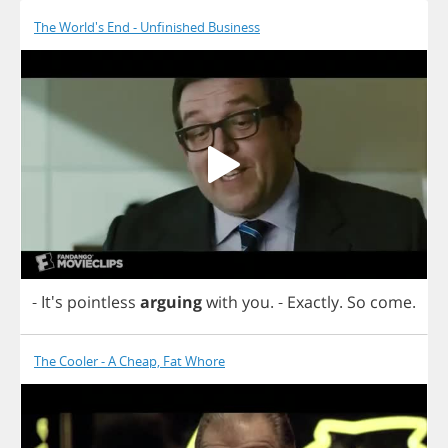
The World's End - Unfinished Business
- It's
pointless
arguing
with
you
.
-
Exactly
.
So
come
.
The Cooler - A Cheap, Fat Whore