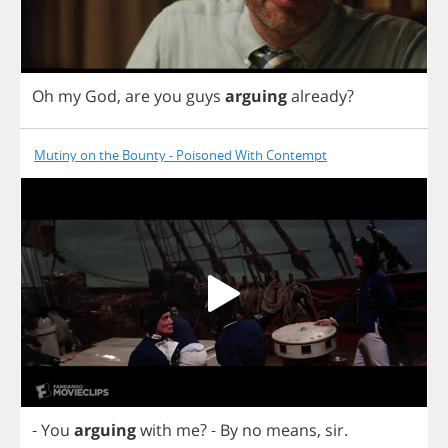
Oh
my
God
,
are
you
guys
arguing
already
?
Mutiny on the Bounty - Poisoned With Contempt
-
You
arguing
with
me
?
-
By
no
means
,
sir
.