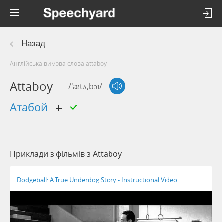
Назад
Англійська вимова слова attaboy
Attaboy
/'ætʌ,bɔɪ/
атабой
Приклади з фільмів з Attaboy
Dodgeball: A True Underdog Story - Instructional Video