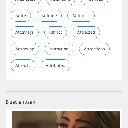
Attire
Attitude
Attitudes
Attorneys
Attract
Attracted
Attracting
Attraction
Attractions
Attracts
Attributed
Відео вправи