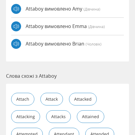
Attaboy вимовлено Amy
(дівчина)
Attaboy вимовлено Emma
(дівчина)
Attaboy вимовлено Brian
(чоловік)
Слова схожі з Attaboy
Attach
Attack
Attacked
Attacking
Attacks
Attained
Attempted
Attendant
Attended