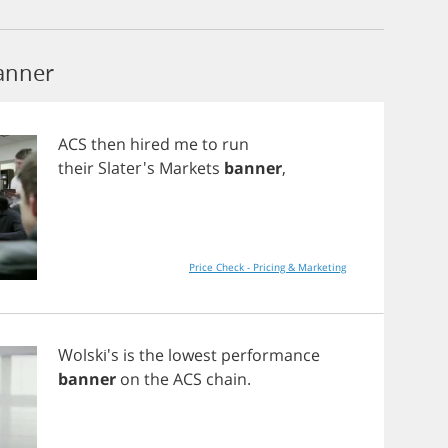
anner
ACS
then
hired
me
to
run
their
Slater's
Markets
banner
,
Price Check - Pricing & Marketing
Wolski's
is
the
lowest
performance
banner
on
the
ACS
chain
.