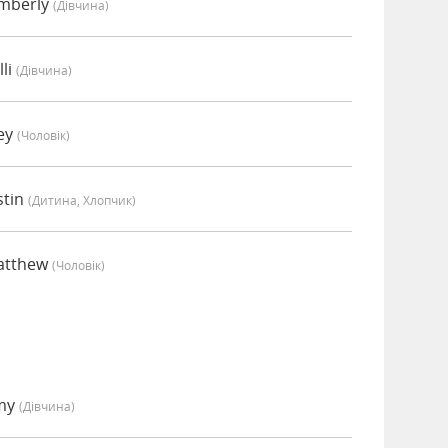
mberly
(дівчина)
li
(дівчина)
ey
(чоловік)
stin
(дитина, Хлопчик)
atthew
(чоловік)
Amy
(дівчина)