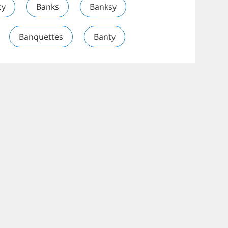
cy
Banks
Banksy
Banquettes
Banty