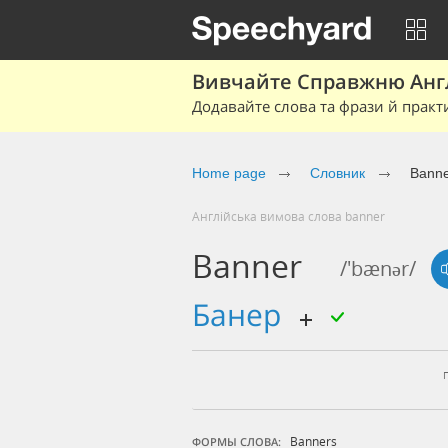
Вивчайте Справжню Англі
Додавайте слова та фрази й практ
Home page
Cловник
Bann
Англійська вимова слова banner
Banner
/'bænər/
банер
Banners
ФОРМЫ СЛОВА: