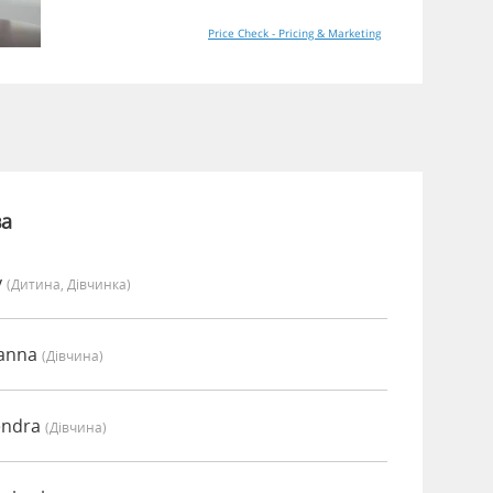
Price Check - Pricing & Marketing
ва
y
(дитина, Дівчинка)
oanna
(дівчина)
endra
(дівчина)