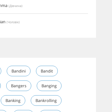
Emma
(дівчина)
ian
(чоловік)
Bandini
Bandit
Bangers
Banging
Banking
Bankrolling