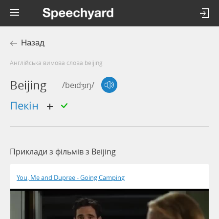
Назад
Англійська вимова слова beijing
Beijing
/beɪdʒɪŋ/
Пекін
Приклади з фільмів з Beijing
You, Me and Dupree - Going Camping