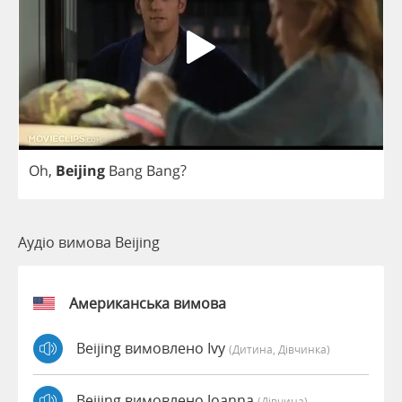
Oh
,
Beijing
Bang
Bang
?
Аудіо вимова Beijing
Американська вимова
Beijing вимовлено Ivy
(дитина, Дівчинка)
Beijing вимовлено Joanna
(дівчина)