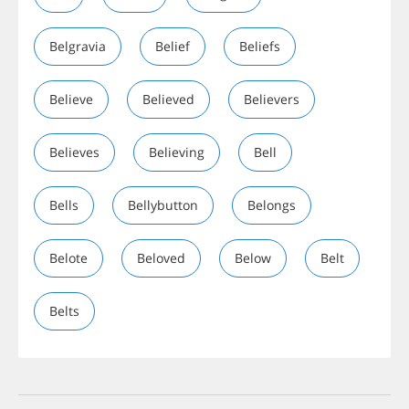
Belgravia
Belief
Beliefs
Believe
Believed
Believers
Believes
Believing
Bell
Bells
Bellybutton
Belongs
Belote
Beloved
Below
Belt
Belts