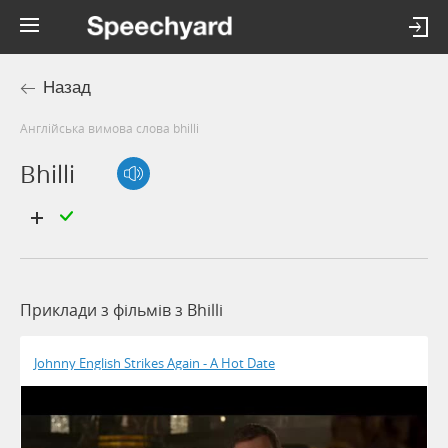
Назад
Англійська вимова слова bhilli
Bhilli
Приклади з фільмів з Bhilli
Johnny English Strikes Again - A Hot Date