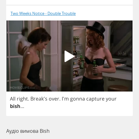
Two Weeks Notice - Double Trouble
All
right
. Break's
over
.
I'm
gonna
capture
your
bish
...
Аудіо вимова Bish