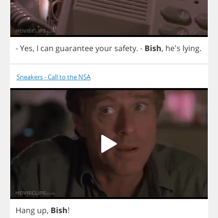
-
Yes
,
I
can
guarantee
your
safety
.
-
Bish
, he's
lying
.
Sneakers - Call to the NSA
Hang
up
,
Bish
!