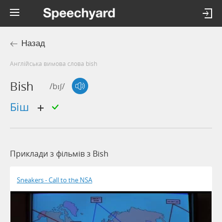
Назад
Англійська вимова слова bish
Bish
/bɪʃ/
біш
Приклади з фільмів з Bish
Sneakers - Call to the NSA