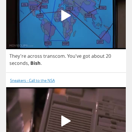
They're
across
transcom
. You've
got
about
20
seconds
,
Bish
.
Sneakers - Call to the NSA