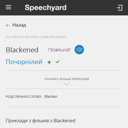
Назад
Англійська вимова слова blackened
Blackened
/'blækʌnd/
почорнілий
ПОКАЗАТИ БІЛЬШЕ ПЕРЕКЛАДІВ
Blacken
РОДСТВЕННОЕ СЛОВО:
Приклади з фільмів з Blackened