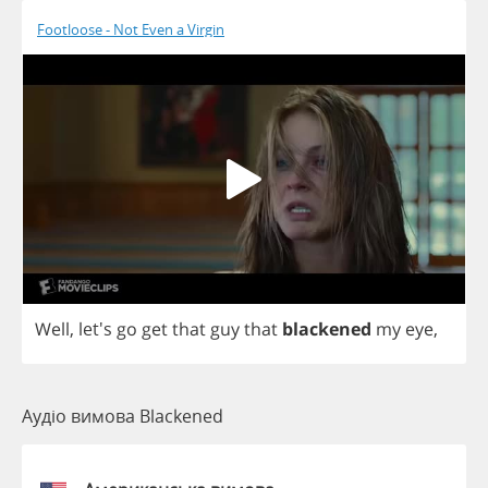
Footloose - Not Even a Virgin
Well
, let's
go
get
that
guy
that
blackened
my
eye
,
Аудіо вимова Blackened