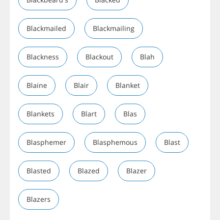
Blackmailed
Blackmailing
Blackness
Blackout
Blah
Blaine
Blair
Blanket
Blankets
Blart
Blas
Blasphemer
Blasphemous
Blast
Blasted
Blazed
Blazer
Blazers