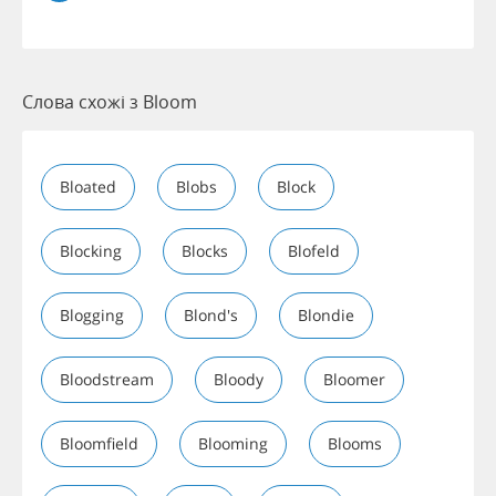
Слова схожі з Bloom
Bloated
Blobs
Block
Blocking
Blocks
Blofeld
Blogging
Blond's
Blondie
Bloodstream
Bloody
Bloomer
Bloomfield
Blooming
Blooms