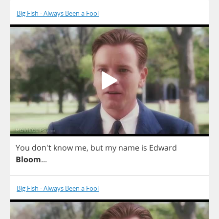
Big Fish - Always Been a Fool
You
don't
know
me
,
but
my
name
is
Edward
Bloom
...
Big Fish - Always Been a Fool