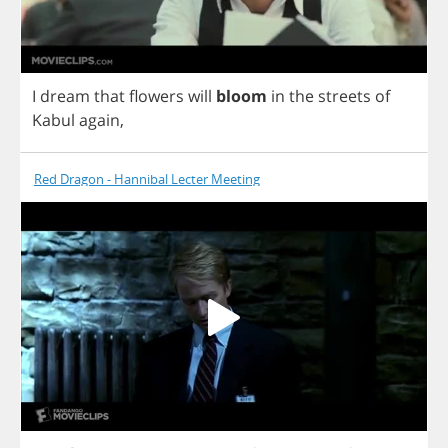
I
dream
that
flowers
will
bloom
in
the
streets
of
Kabul
again
,
Red Dragon - Hannibal Lecter Meeting