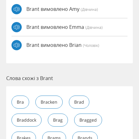
Brant вимовлено Amy
(дівчина)
Brant вимовлено Emma
(дівчина)
Brant вимовлено Brian
(чоловік)
Слова схожі з Brant
Bra
Bracken
Brad
Braddock
Brag
Bragged
Brakes
Brams
Brands