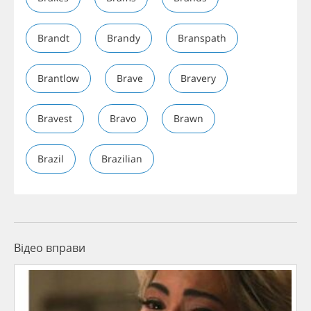
Brandt
Brandy
Branspath
Brantlow
Brave
Bravery
Bravest
Bravo
Brawn
Brazil
Brazilian
Відео вправи