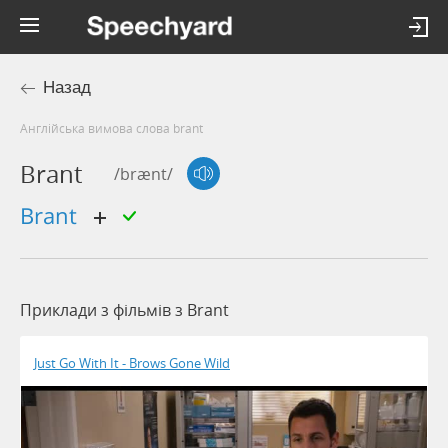
Назад
Англійська вимова слова brant
Brant
/brænt/
brant
Приклади з фільмів з Brant
Just Go With It - Brows Gone Wild