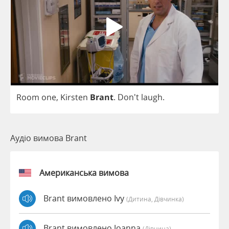
Room
one
,
Kirsten
Brant
.
Don't
laugh
.
Аудіо вимова Brant
Американська вимова
Brant вимовлено Ivy
(дитина, Дівчинка)
Brant вимовлено Joanna
(дівчина)