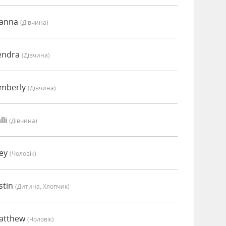
oanna
(дівчина)
endra
(дівчина)
imberly
(дівчина)
lli
(дівчина)
oey
(чоловік)
stin
(дитина, Хлопчик)
Matthew
(чоловік)