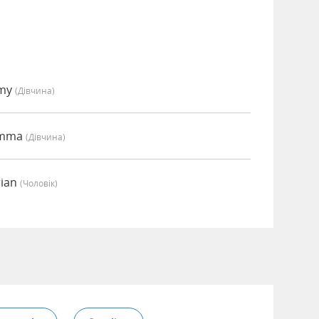
Amy
(дівчина)
Emma
(дівчина)
rian
(чоловік)