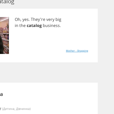
atalog
Oh
,
yes
. They're
very
big
in
the
catalog
business
.
Mother - Shopping
ва
y
(дитина, Дівчинка)