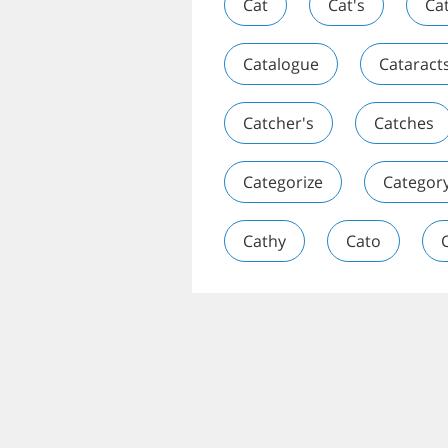
Cat
Cat's
Ca
Catalogue
Cataract
Catcher's
Catches
Categorize
Categor
Cathy
Cato