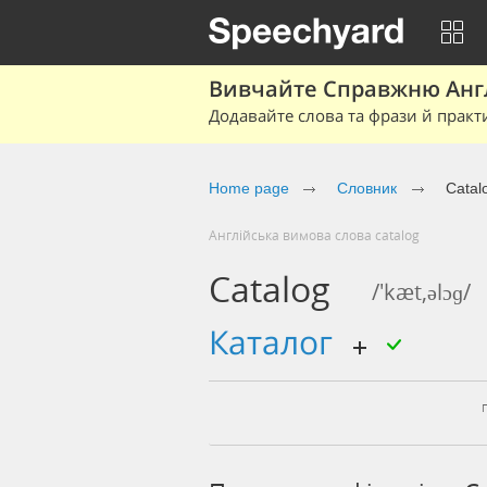
Вивчайте Справжню Англі
Додавайте слова та фрази й практ
Home page
Cловник
Catal
Англійська вимова слова catalog
Catalog
/'kæt,əlɔɡ/
каталог