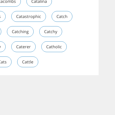
tacombs
Catalina
s
Catastrophic
Catch
Catching
Catchy
y
Caterer
Catholic
Cats
Cattle