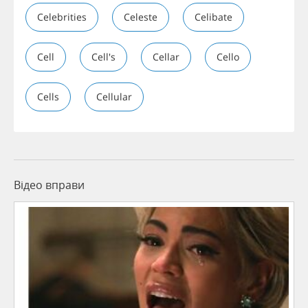
Celebrities
Celeste
Celibate
Cell
Cell's
Cellar
Cello
Cells
Cellular
Відео вправи