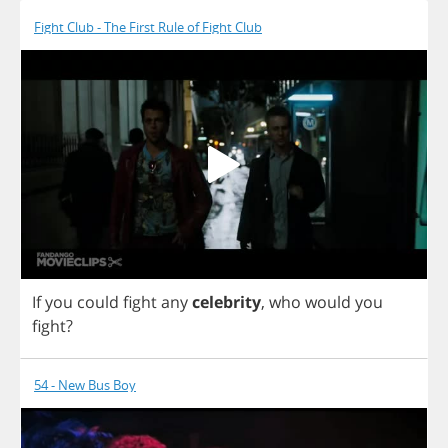
Fight Club - The First Rule of Fight Club
If
you
could
fight
any
celebrity
,
who
would
you
fight
?
54 - New Bus Boy