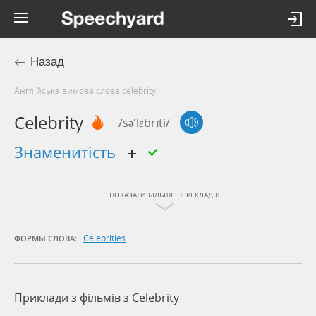
Назад
Англійська вимова слова celebrity
Celebrity
/sə'lɛbrɪti/
знаменитість
ПОКАЗАТИ БІЛЬШЕ ПЕРЕКЛАДІВ
Celebrities
ФОРМЫ СЛОВА:
Приклади з фільмів з Celebrity