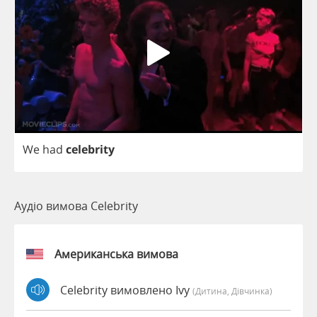
We
had
celebrity
Аудіо вимова Celebrity
Американська вимова
Celebrity вимовлено Ivy
(дитина, Дівчинка)