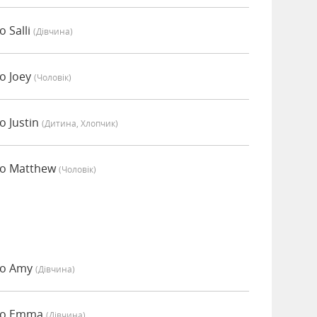
 Salli
(дівчина)
о Joey
(чоловік)
 Justin
(дитина, Хлопчик)
но Matthew
(чоловік)
но Amy
(дівчина)
но Emma
(дівчина)