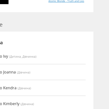
Atomic Blonde - Truth and Lies
e
ва
о Ivy
(дитина, Дівчинка)
о Joanna
(дівчина)
но Kendra
(дівчина)
о Kimberly
(дівчина)