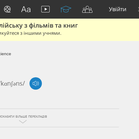
Увійти
йську з фільмів та книг
икуйтеся з іншими учнями.
ience
'kɑnʃəns/
ПОКАЗАТИ БІЛЬШЕ ПЕРЕКЛАДІВ