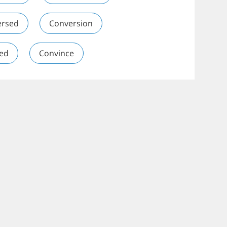
ersed
Conversion
ted
Convince