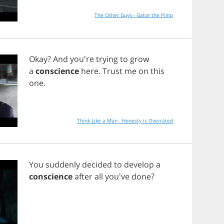
The Other Guys - Gator the Pimp
Okay
?
And
you're
trying
to
grow
a
conscience
here
.
Trust
me
on
this
one
.
Think Like a Man - Honesty is Overrated
You
suddenly
decided
to
develop
a
conscience
after
all
you've
done
?