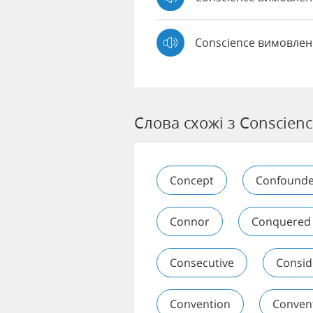
Conscience вимовлен
Слова схожі з Conscienc
Concept
Confound
Connor
Conquered
Consecutive
Consid
Convention
Conven