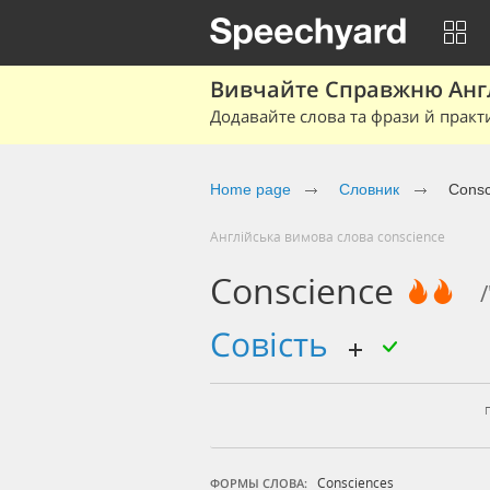
Вивчайте Справжню Англі
Додавайте слова та фрази й практ
Home page
Cловник
Consc
Англійська вимова слова conscience
Conscience
/
совість
Consciences
ФОРМЫ СЛОВА: