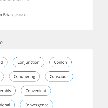
о Brian
(чоловік)
e
ed
Conjunction
Conlon
Conquering
Conscious
erably
Convenient
tional
Convergence