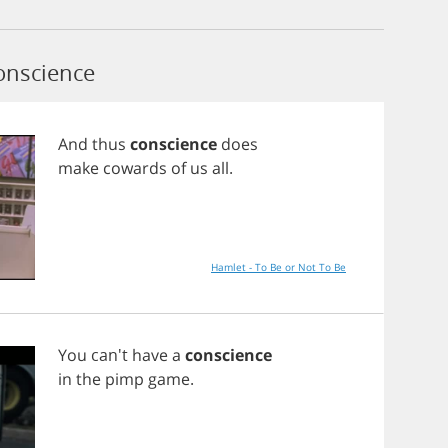
onscience
And
thus
conscience
does
make
cowards
of
us
all
.
Hamlet - To Be or Not To Be
You
can't
have
a
conscience
in
the
pimp
game
.