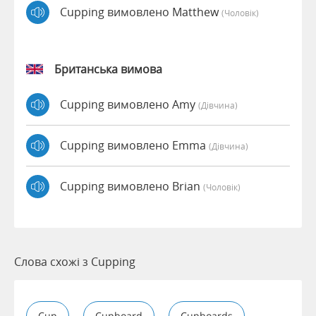
Cupping вимовлено Matthew
(чоловік)
Британська вимова
Cupping вимовлено Amy
(дівчина)
Cupping вимовлено Emma
(дівчина)
Cupping вимовлено Brian
(чоловік)
Слова схожі з Cupping
Cup
Cupboard
Cupboards