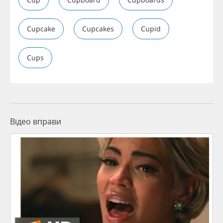
Cupcake
Cupcakes
Cupid
Cups
Відео вправи