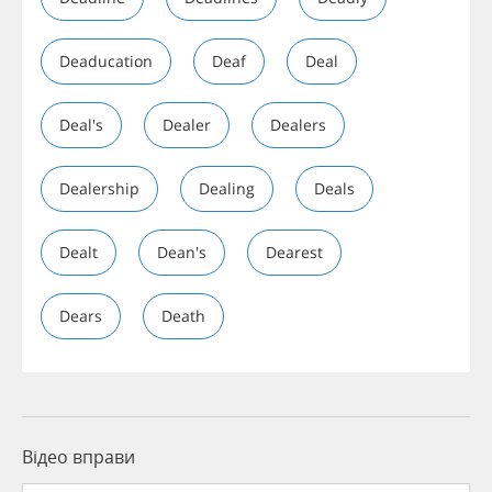
Deaducation
Deaf
Deal
Deal's
Dealer
Dealers
Dealership
Dealing
Deals
Dealt
Dean's
Dearest
Dears
Death
Відео вправи