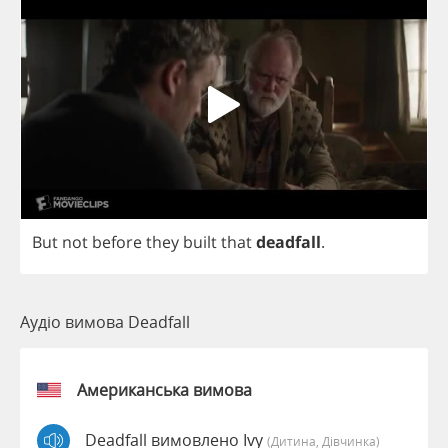
But
not
before
they
built
that
deadfall
.
Аудіо вимова Deadfall
Американська вимова
Deadfall вимовлено Ivy
(дитина, Дівчинка)