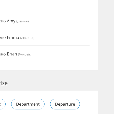
лено Amy
(дівчина)
лено Emma
(дівчина)
ено Brian
(чоловік)
ize
g
Department
Departure