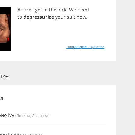
Andrei
,
get
in
the
lock
.
We
need
to
depressurize
your
suit
now
.
Europa Report - Hydrazine
ize
ва
ено Ivy
(дитина, Дівчинка)
ено Joanna