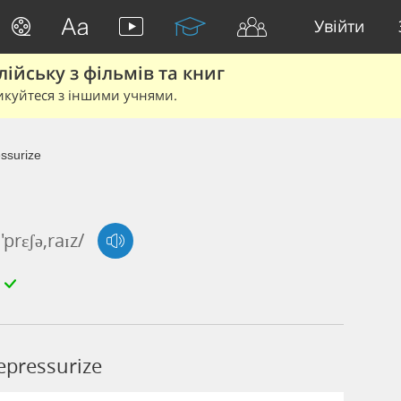
Увійти
йську з фільмів та книг
икуйтеся з іншими учнями.
ssurize
i'prɛʃə,raɪz/
epressurize