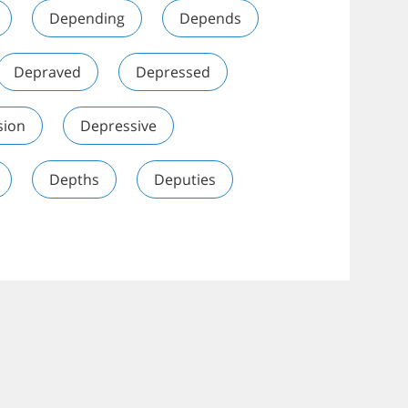
Depending
Depends
Depraved
Depressed
sion
Depressive
Depths
Deputies