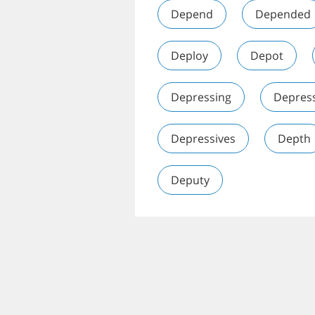
Depend
Depended
Deploy
Depot
Depressing
Depres
Depressives
Depth
Deputy