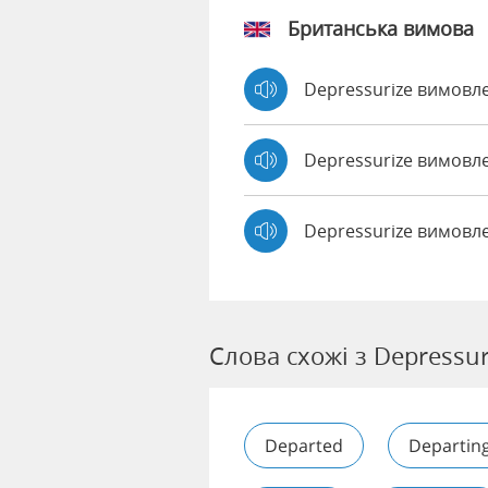
Британська вимова
Depressurize вимов
Depressurize вимов
Depressurize вимовл
Слова схожі з Depressur
Departed
Departin