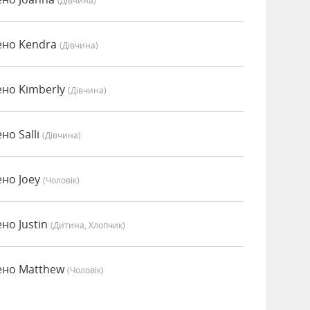
(дівчина)
ено Kendra
(дівчина)
ено Kimberly
(дівчина)
но Salli
(дівчина)
ено Joey
(чоловік)
но Justin
(дитина, Хлопчик)
ено Matthew
(чоловік)