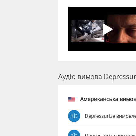
Аудіо вимова Depressur
Американська вимо
Depressurize вимовл
Depressurize вимовл