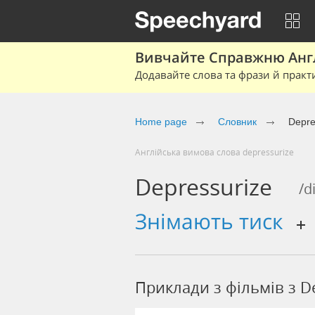
Вивчайте Справжню Англі
Додавайте слова та фрази й практ
Home page
Cловник
Depre
Англійська вимова слова depressurize
Depressurize
/d
знімають тиск
Приклади з фільмів з D