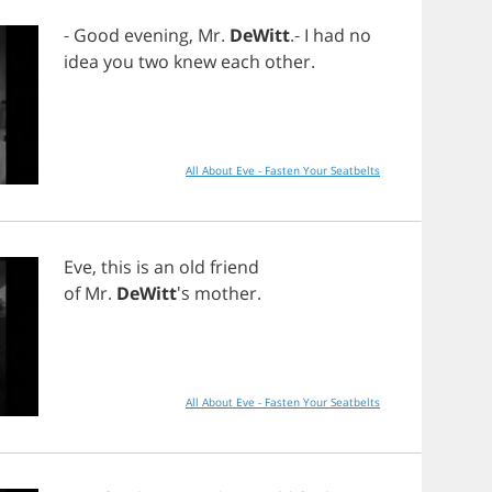
-
Good
evening
,
Mr
.
DeWitt
.-
I
had
no
idea
you
two
knew
each
other
.
All About Eve - Fasten Your Seatbelts
Eve
,
this
is
an
old
friend
of
Mr
.
DeWitt
's
mother
.
All About Eve - Fasten Your Seatbelts