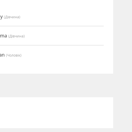
my
(дівчина)
mma
(дівчина)
ian
(чоловік)