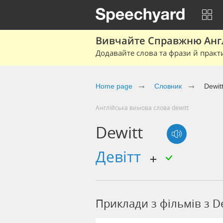
Вивчайте Справжню Англі
Додавайте слова та фрази й практ
Home page
Cловник
Dewit
Англійська вимова слова dewitt
Dewitt
девітт
Приклади з фільмів з D