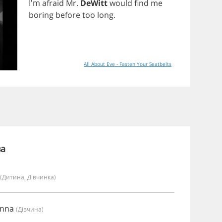
I'm
afraid
Mr
.
DeWitt
would
find
me
boring
before
too
long
.
All About Eve - Fasten Your Seatbelts
ва
(дитина, Дівчинка)
anna
(дівчина)