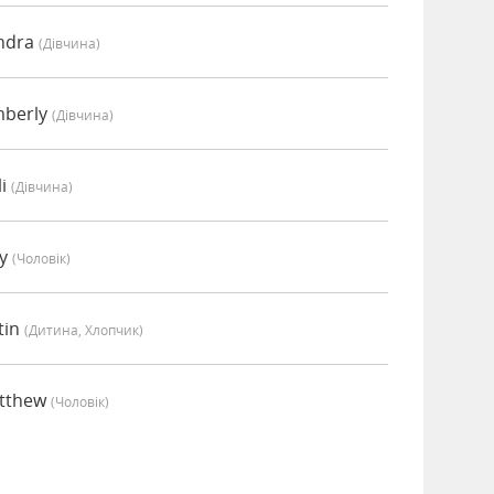
ndra
(дівчина)
mberly
(дівчина)
li
(дівчина)
ey
(чоловік)
tin
(дитина, Хлопчик)
atthew
(чоловік)