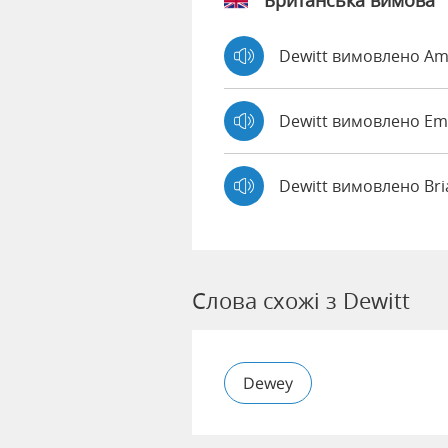
Британська вимова
Dewitt вимовлено A
Dewitt вимовлено E
Dewitt вимовлено Br
Слова схожі з Dewitt
Dewey