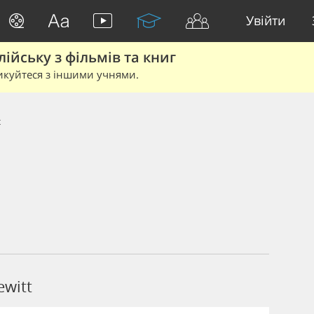
Увійти
йську з фільмів та книг
икуйтеся з іншими учнями.
t
ewitt