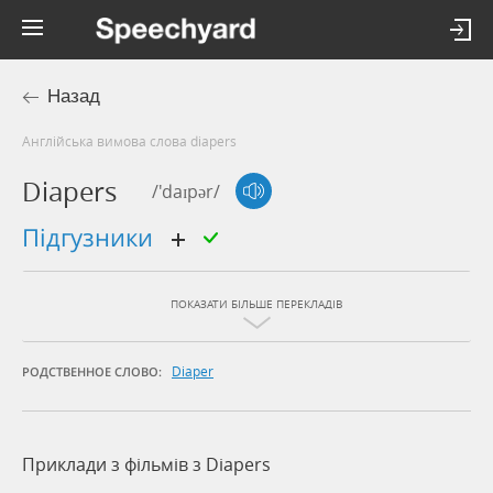
Назад
Англійська вимова слова diapers
Diapers
/'daɪpər/
підгузники
ПОКАЗАТИ БІЛЬШЕ ПЕРЕКЛАДІВ
Diaper
РОДСТВЕННОЕ СЛОВО:
Приклади з фільмів з Diapers