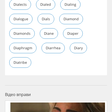
Dialects
Dialed
Dialing
Dialogue
Dials
Diamond
Diamonds
Diane
Diaper
Diaphragm
Diarrhea
Diary
Diatribe
Відео вправи