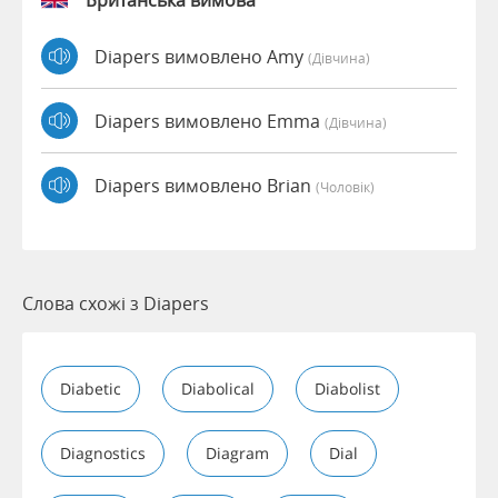
Британська вимова
Diapers вимовлено Amy
(дівчина)
Diapers вимовлено Emma
(дівчина)
Diapers вимовлено Brian
(чоловік)
Слова схожі з Diapers
Diabetic
Diabolical
Diabolist
Diagnostics
Diagram
Dial