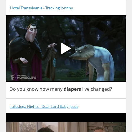
Hotel Transylvania - Tracking Johnny
Do
you
know
how
many
diapers
I've
changed
?
Talladega Nights - Dear Lord Baby Jesus