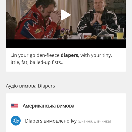
...
in
your
golden
-
fleece
diapers
,
with
your
tiny
,
little
,
fat
,
balled
-
up
fists
...
Аудіо вимова Diapers
Американська вимова
Diapers вимовлено Ivy
(дитина, Дівчинка)