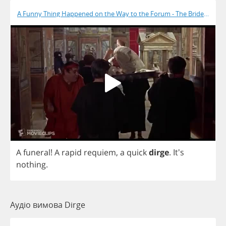
A Funny Thing Happened on the Way to the Forum - The Bride Is Dea
A
funeral
!
A
rapid
requiem
,
a
quick
dirge
.
It's
nothing
.
Аудіо вимова Dirge