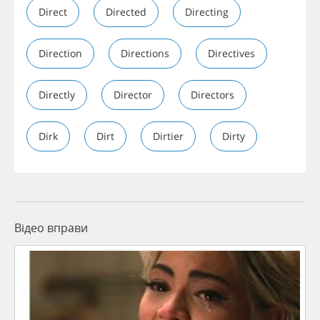
Direct
Directed
Directing
Direction
Directions
Directives
Directly
Director
Directors
Dirk
Dirt
Dirtier
Dirty
Відео вправи