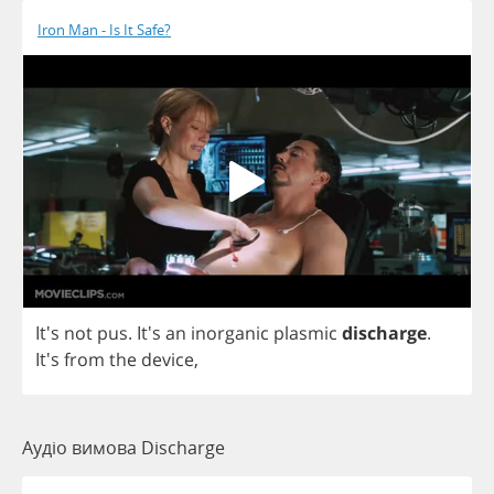
Iron Man - Is It Safe?
It's
not
pus
. It's
an
inorganic
plasmic
discharge
.
It's
from
the
device
,
Аудіо вимова Discharge