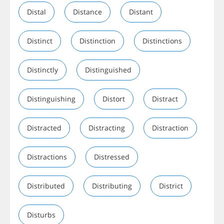
Distal
Distance
Distant
Distinct
Distinction
Distinctions
Distinctly
Distinguished
Distinguishing
Distort
Distract
Distracted
Distracting
Distraction
Distractions
Distressed
Distributed
Distributing
District
Disturbs