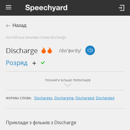
Назад
Англійська вимова слова discharge
Discharge
/dɪs'ʧɑrdʒ/
розряд
ПОКАЗАТИ БІЛЬШЕ ПЕРЕКЛАДІВ
Discharges
,
Discharging
,
Discharged
,
Discharged
ФОРМЫ СЛОВА:
Приклади з фільмів з Discharge