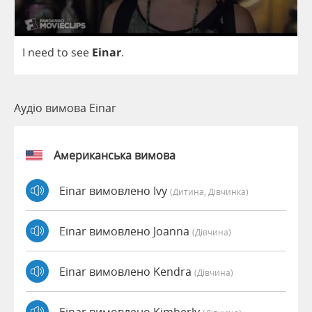
I
need
to
see
Einar
.
Аудіо вимова Einar
Американська вимова
Einar вимовлено Ivy
(дитина, Дівчинка)
Einar вимовлено Joanna
(дівчина)
Einar вимовлено Kendra
(дівчина)
Einar вимовлено Kimberly