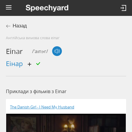
Назад
Англійська вимова слова einar
Einar
/'aɪnɝr/
еінар
Приклади з фільмів з Einar
The Danish Girl - I Need My Husband