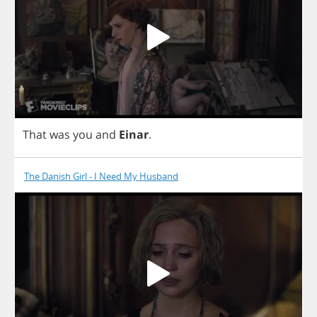
That
was
you
and
Einar
.
The Danish Girl - I Need My Husband