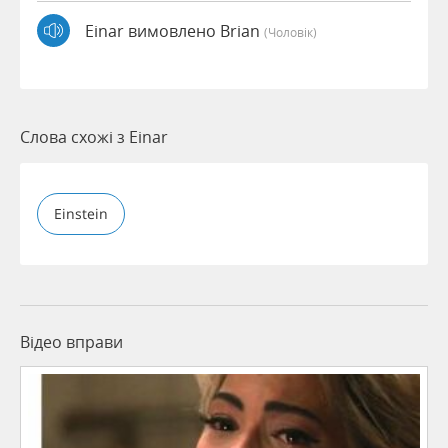
Einar вимовлено Brian
(чоловік)
Слова схожі з Einar
Einstein
Відео вправи