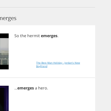
merges
So
the
hermit
emerges
.
The Best Man Holiday - Jordan's New
Boyfriend
...
emerges
a
hero
.