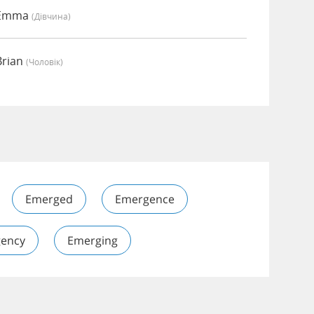
 Emma
(дівчина)
Brian
(чоловік)
Emerged
Emergence
ency
Emerging