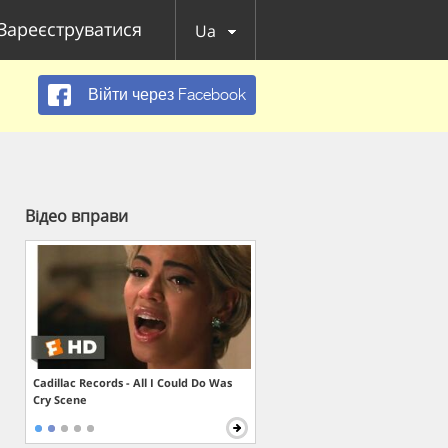
Зареєструватися
Ua
Війти через Facebook
Відео вправи
Cadillac Records - All I Could Do Was
Cry Scene