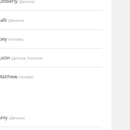
Kimberly
(дівчина)
alli
(дівчина)
Joey
(чоловік)
ustin
(дитина, Хлопчик)
Matthew
(чоловік)
 Amy
(дівчина)