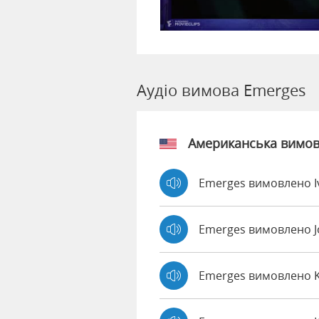
Аудіо вимова Emerges
Американська вимо
Emerges вимовлено I
Emerges вимовлено 
Emerges вимовлено 