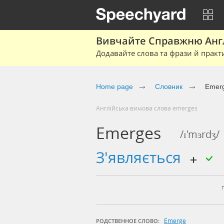
Вивчайте Справжню Англі
Додавайте слова та фрази й практ
Home page
Cловник
Emer
Англійська вимова слова emerges
Emerges
/ɪ'mɜrdʒ/
з'являється
Emerge
РОДСТВЕННОЕ СЛОВО: