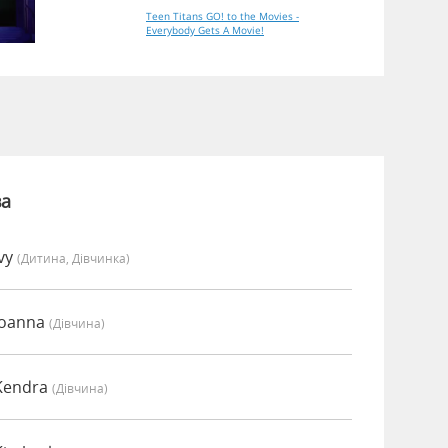
Teen Titans GO! to the Movies -
Everybody Gets A Movie!
ва
vy
(дитина, Дівчинка)
Joanna
(дівчина)
Kendra
(дівчина)