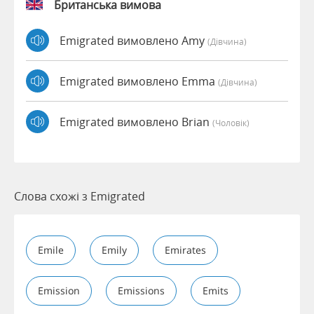
Британська вимова
Emigrated вимовлено Amy
(дівчина)
Emigrated вимовлено Emma
(дівчина)
Emigrated вимовлено Brian
(чоловік)
Слова схожі з Emigrated
Emile
Emily
Emirates
Emission
Emissions
Emits