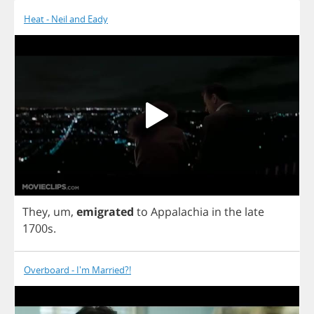
Heat - Neil and Eady
They
,
um
,
emigrated
to
Appalachia
in
the
late
1700
s
.
Overboard - I'm Married?!