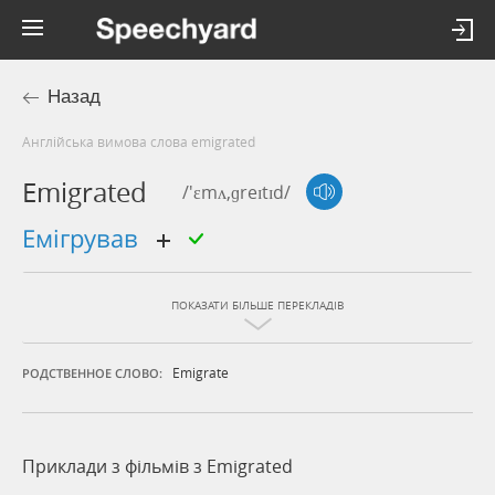
Назад
Англійська вимова слова emigrated
Emigrated
/'ɛmʌ,ɡreɪtɪd/
емігрував
ПОКАЗАТИ БІЛЬШЕ ПЕРЕКЛАДІВ
Emigrate
РОДСТВЕННОЕ СЛОВО:
Приклади з фільмів з Emigrated