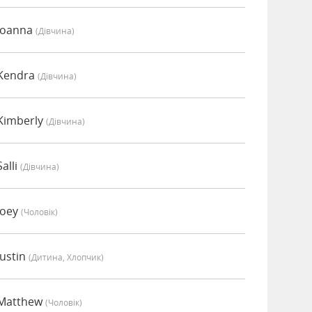
 Joanna
(дівчина)
 Kendra
(дівчина)
Kimberly
(дівчина)
alli
(дівчина)
Joey
(чоловік)
Justin
(дитина, Хлопчик)
 Matthew
(чоловік)