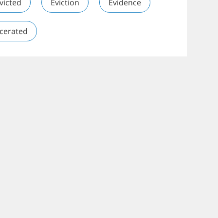
victed
Eviction
Evidence
scerated