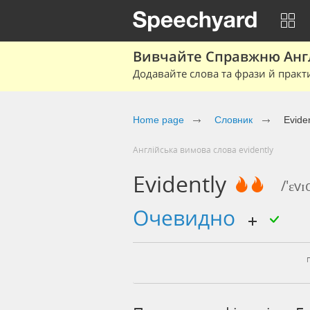
Вивчайте Справжню Англі
Додавайте слова та фрази й практ
Home page
Cловник
Eviden
Англійська вимова слова evidently
Evidently
/'ɛvɪ
очевидно