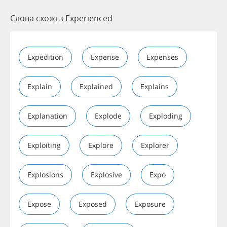
Слова схожі з Experienced
Expedition
Expense
Expenses
Explain
Explained
Explains
Explanation
Explode
Exploding
Exploiting
Explore
Explorer
Explosions
Explosive
Expo
Expose
Exposed
Exposure