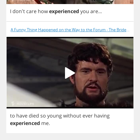
I
don't
care
how
experienced
you
are
...
A Funny Thing Happened on the Way to the Forum - The Bride Is Dea
to
have
died
so
young
without
ever
having
experienced
me
.