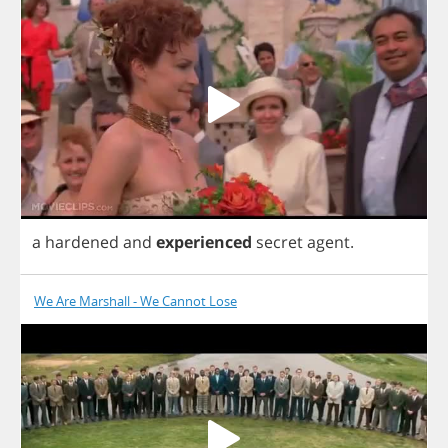
a
hardened
and
experienced
secret
agent
.
We Are Marshall - We Cannot Lose