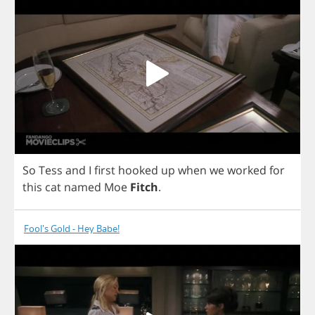
So
Tess
and
I
first
hooked
up
when
we
worked
for
this
cat
named
Moe
Fitch
.
Fool's Gold - Hey Babe!