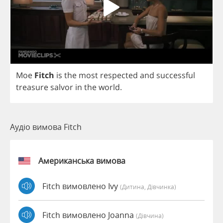
Moe
Fitch
is
the
most
respected
and
successful
treasure
salvor
in
the
world
.
Аудіо вимова Fitch
Американська вимова
Fitch вимовлено Ivy
(дитина, Дівчинка)
Fitch вимовлено Joanna
(дівчина)