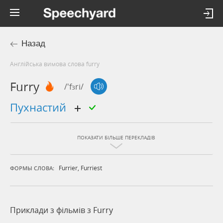
Назад
Англійська вимова слова furry
Furry
/'fɜri/
пухнастий
ПОКАЗАТИ БІЛЬШЕ ПЕРЕКЛАДІВ
Furrier
,
Furriest
ФОРМЫ СЛОВА:
Приклади з фільмів з Furry