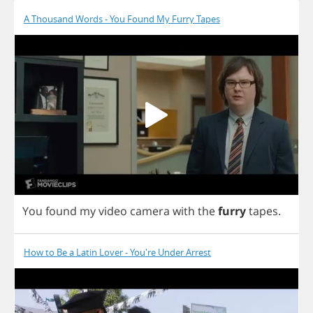
A Thousand Words - You Found My Furry Tapes
You
found
my
video
camera
with
the
furry
tapes
.
How to Be a Latin Lover - You're Under Arrest