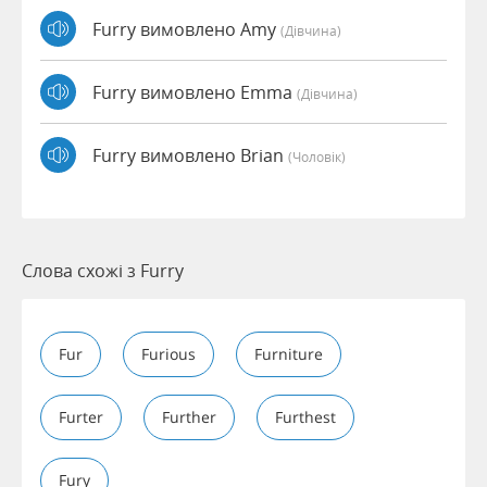
Furry вимовлено Amy
(дівчина)
Furry вимовлено Emma
(дівчина)
Furry вимовлено Brian
(чоловік)
Слова схожі з Furry
Fur
Furious
Furniture
Furter
Further
Furthest
Fury