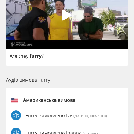
Are
they
furry
?
Аудіо вимова Furry
Американська вимова
Furry вимовлено Ivy
(дитина, Дівчинка)
Furry вимовлено Joanna
(дівчина)